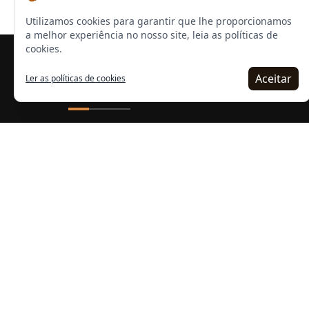
Utilizamos cookies para garantir que lhe proporcionamos
a melhor experiência no nosso site, leia as políticas de
cookies.
Aceitar
Ler as políticas de cookies
ACESSO RÁPIDO
Nossas Politicas
Duvidas Frequentes
Termos e Condicões
Segurança e Privacidade
Cancelamentos
Meia entrada e descontos