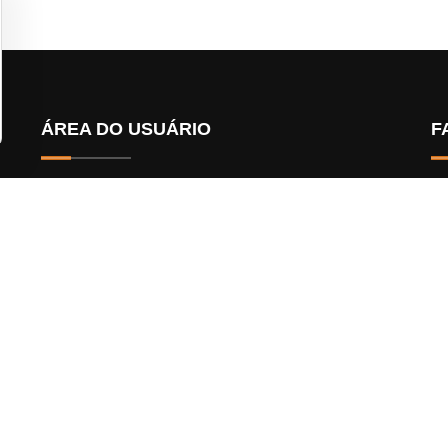
ÁREA DO USUÁRIO
F
Onde Comprar
Fazer Login
Cadastre-se
B