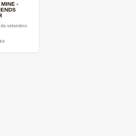
MINE -
IENDS
R
 de setembro
AM