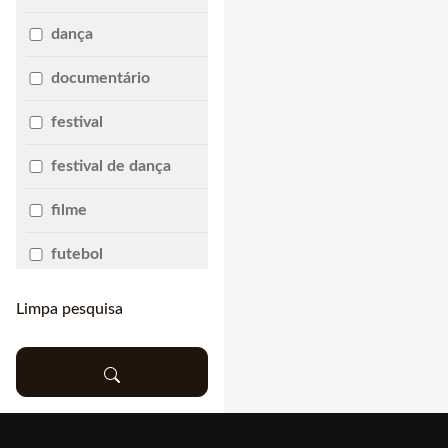
dança
documentário
festival
festival de dança
filme
futebol
música
Limpa pesquisa
ópera
rock
seminário