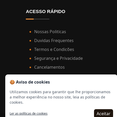
sertanejo
ACESSO RÁPIDO
simpósio
stand up
Nossas Politicas
Duvidas Frequentes
teatro
Termos e Condicões
teatro infantil
Segurança e Privacidade
workshop
Cancelamentos
Meia entrada e descontos
🍪 Aviso de cookies
Utilizamos cookies para garantir que lhe proporcionamos
a melhor experiência no nosso site, leia as políticas de
cookies.
Aceitar
Ler as políticas de cookies